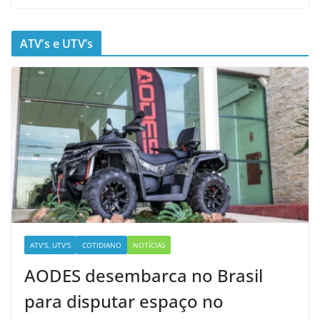
ATV’s e UTV’s
ATV'S, UTV'S
COTIDIANO
NOTÍCIAS
AODES desembarca no Brasil
para disputar espaço no