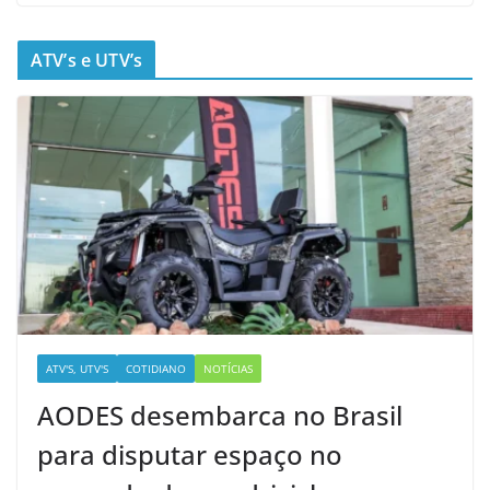
ATV’s e UTV’s
ATV'S, UTV'S
COTIDIANO
NOTÍCIAS
AODES desembarca no Brasil
para disputar espaço no