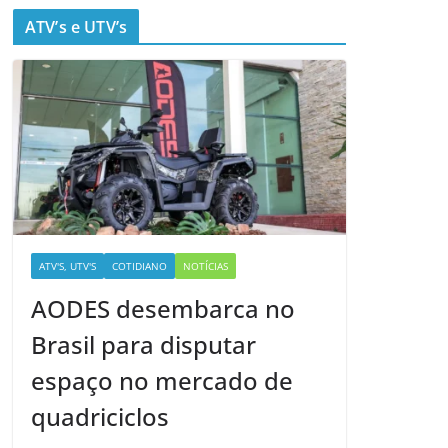
ATV’s e UTV’s
ATV'S, UTV'S
COTIDIANO
NOTÍCIAS
AODES desembarca no
Brasil para disputar
espaço no mercado de
quadriciclos