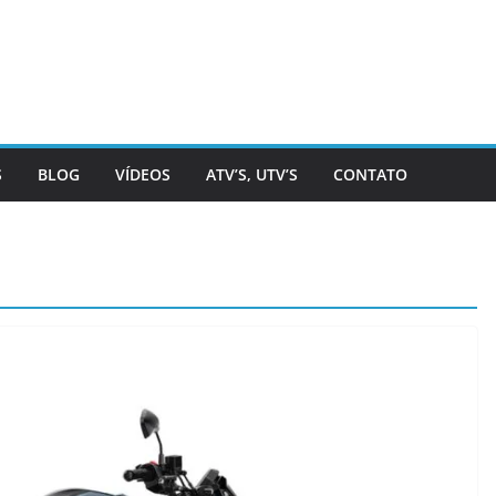
S
BLOG
VÍDEOS
ATV’S, UTV’S
CONTATO