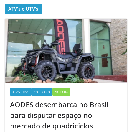
ATV’s e UTV’s
ATV'S, UTV'S
COTIDIANO
NOTÍCIAS
AODES desembarca no Brasil
para disputar espaço no
mercado de quadriciclos