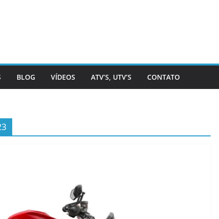
S
BLOG
VÍDEOS
ATV’S, UTV’S
CONTATO
23