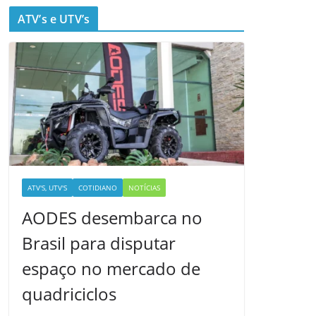
ATV’s e UTV’s
ATV'S, UTV'S
COTIDIANO
NOTÍCIAS
AODES desembarca no
Brasil para disputar
espaço no mercado de
quadriciclos