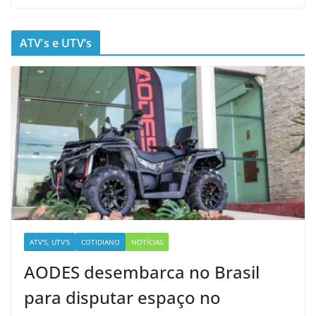
ATV’s e UTV’s
ATV'S, UTV'S
COTIDIANO
NOTÍCIAS
AODES desembarca no Brasil
para disputar espaço no