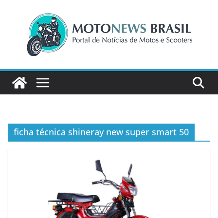
Pular
para
o
conteúdo
ficha técnica shineray new super smart 50