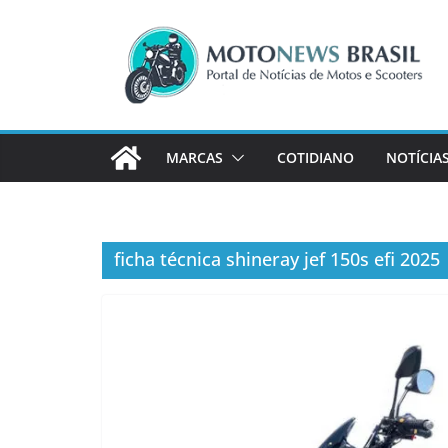
Pular
para
o
conteúdo
MARCAS
COTIDIANO
NOTÍCIA
ficha técnica shineray jef 150s efi 2025