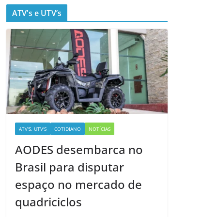
ATV’s e UTV’s
ATV'S, UTV'S
COTIDIANO
NOTÍCIAS
AODES desembarca no
Brasil para disputar
espaço no mercado de
quadriciclos