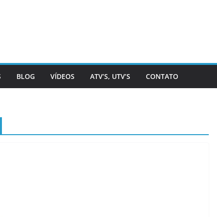
S
BLOG
VÍDEOS
ATV’S, UTV’S
CONTATO