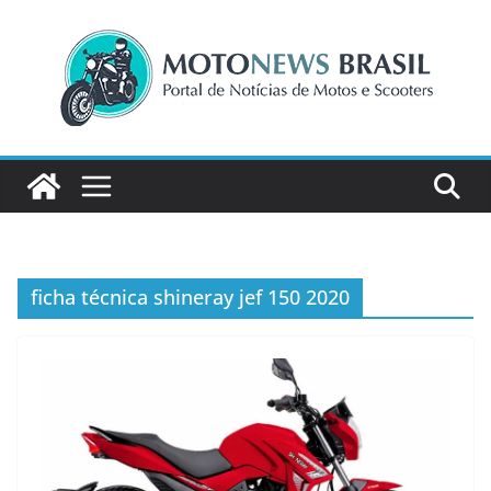
Pular
para
o
conteúdo
ficha técnica shineray jef 150 2020