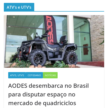
ATV’s e UTV’s
ATV'S, UTV'S
COTIDIANO
NOTÍCIAS
AODES desembarca no Brasil
para disputar espaço no
mercado de quadriciclos