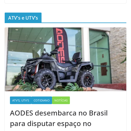
ATV’s e UTV’s
ATV'S, UTV'S
COTIDIANO
NOTÍCIAS
AODES desembarca no Brasil
para disputar espaço no