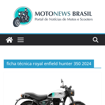
Pular
para
o
conteúdo
ficha técnica royal enfield hunter 350 2024