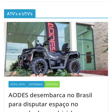
ATV’s e UTV’s
ATV'S, UTV'S
COTIDIANO
NOTÍCIAS
AODES desembarca no Brasil
para disputar espaço no