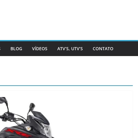
S
BLOG
VÍDEOS
ATV’S, UTV’S
CONTATO