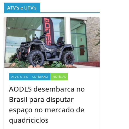
ATV’s e UTV’s
ATV'S, UTV'S
COTIDIANO
NOTÍCIAS
AODES desembarca no
Brasil para disputar
espaço no mercado de
quadriciclos