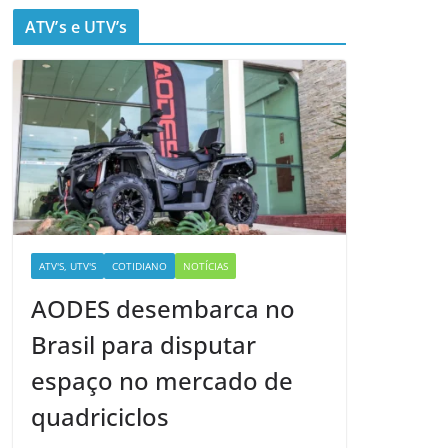
ATV’s e UTV’s
ATV'S, UTV'S
COTIDIANO
NOTÍCIAS
AODES desembarca no
Brasil para disputar
espaço no mercado de
quadriciclos