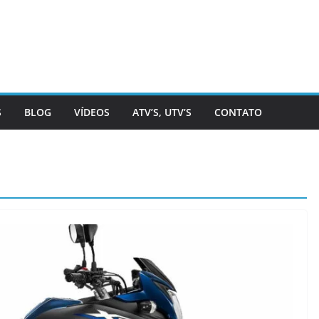
S
BLOG
VÍDEOS
ATV’S, UTV’S
CONTATO