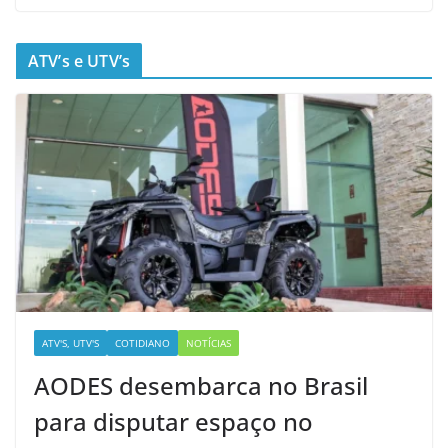
ATV’s e UTV’s
ATV'S, UTV'S
COTIDIANO
NOTÍCIAS
AODES desembarca no Brasil
para disputar espaço no