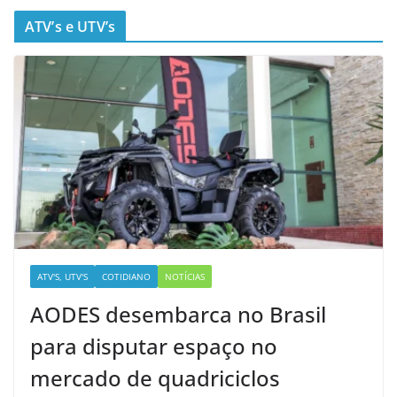
ATV’s e UTV’s
ATV'S, UTV'S
COTIDIANO
NOTÍCIAS
AODES desembarca no Brasil
para disputar espaço no
mercado de quadriciclos