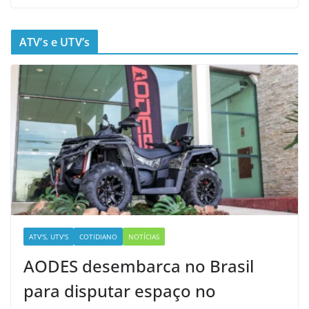
ATV’s e UTV’s
ATV'S, UTV'S
COTIDIANO
NOTÍCIAS
AODES desembarca no Brasil
para disputar espaço no