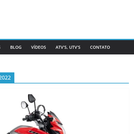
S
BLOG
VÍDEOS
ATV’S, UTV’S
CONTATO
 2022