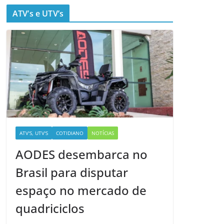
ATV’s e UTV’s
ATV'S, UTV'S
COTIDIANO
NOTÍCIAS
AODES desembarca no
Brasil para disputar
espaço no mercado de
quadriciclos