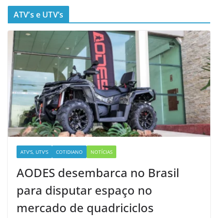
ATV’s e UTV’s
ATV'S, UTV'S
COTIDIANO
NOTÍCIAS
AODES desembarca no Brasil
para disputar espaço no
mercado de quadriciclos