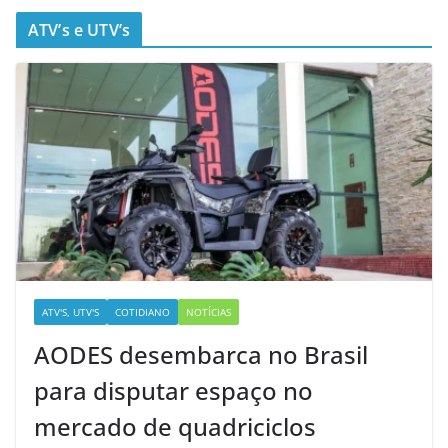
ATV’s e UTV’s
ATV'S, UTV'S
COTIDIANO
NOTÍCIAS
AODES desembarca no Brasil
para disputar espaço no
mercado de quadriciclos