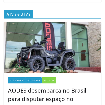
ATV’s e UTV’s
ATV'S, UTV'S
COTIDIANO
NOTÍCIAS
AODES desembarca no Brasil
para disputar espaço no