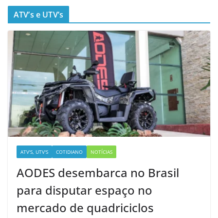
ATV’s e UTV’s
ATV'S, UTV'S
COTIDIANO
NOTÍCIAS
AODES desembarca no Brasil
para disputar espaço no
mercado de quadriciclos