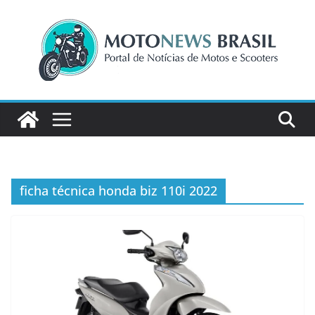
Pular
para
o
conteúdo
ficha técnica honda biz 110i 2022