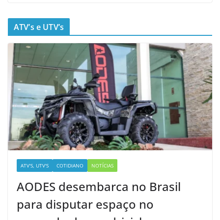
ATV’s e UTV’s
ATV'S, UTV'S
COTIDIANO
NOTÍCIAS
AODES desembarca no Brasil
para disputar espaço no