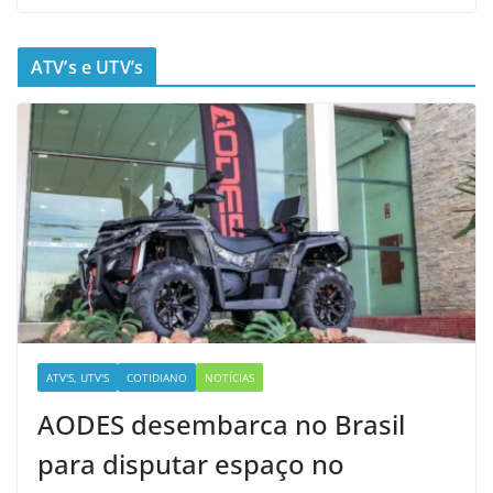
ATV’s e UTV’s
ATV'S, UTV'S
COTIDIANO
NOTÍCIAS
AODES desembarca no Brasil
para disputar espaço no