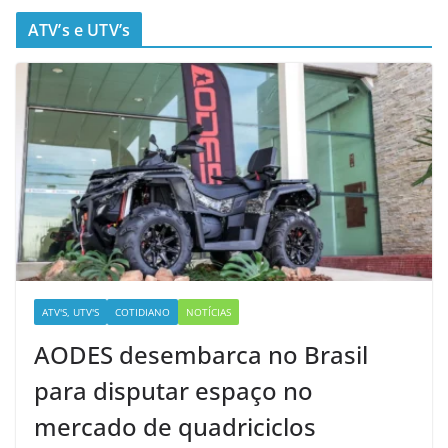
ATV’s e UTV’s
ATV'S, UTV'S
COTIDIANO
NOTÍCIAS
AODES desembarca no Brasil
para disputar espaço no
mercado de quadriciclos