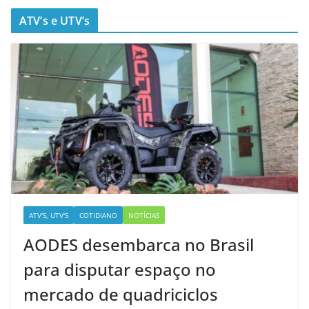
ATV’s e UTV’s
ATV'S, UTV'S
COTIDIANO
NOTÍCIAS
AODES desembarca no Brasil
para disputar espaço no
mercado de quadriciclos