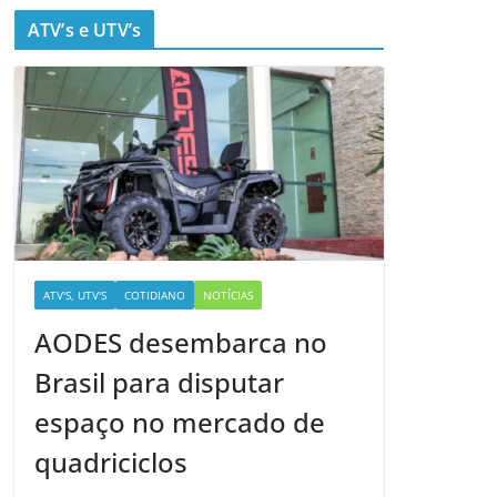
ATV’s e UTV’s
ATV'S, UTV'S
COTIDIANO
NOTÍCIAS
AODES desembarca no
Brasil para disputar
espaço no mercado de
quadriciclos