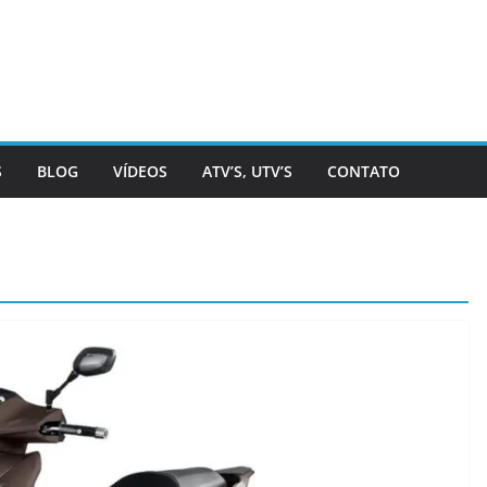
S
BLOG
VÍDEOS
ATV’S, UTV’S
CONTATO