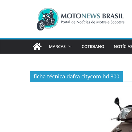
Pular
para
o
conteúdo
MARCAS
COTIDIANO
NOTÍCIA
ficha técnica dafra citycom hd 300