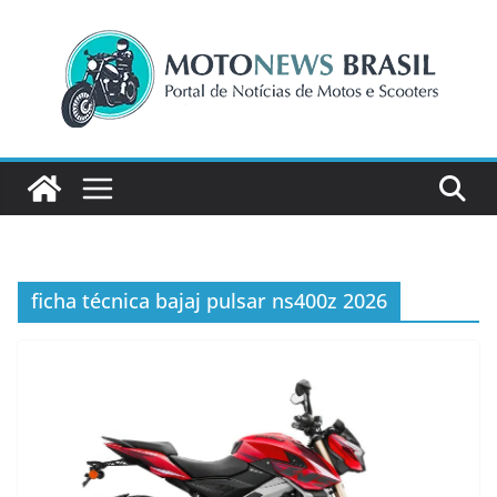
Pular
para
o
conteúdo
ficha técnica bajaj pulsar ns400z 2026