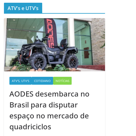
ATV’s e UTV’s
ATV'S, UTV'S
COTIDIANO
NOTÍCIAS
AODES desembarca no
Brasil para disputar
espaço no mercado de
quadriciclos