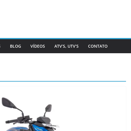
S
BLOG
VÍDEOS
ATV’S, UTV’S
CONTATO