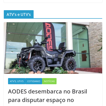
ATV’s e UTV’s
ATV'S, UTV'S
COTIDIANO
NOTÍCIAS
AODES desembarca no Brasil
para disputar espaço no