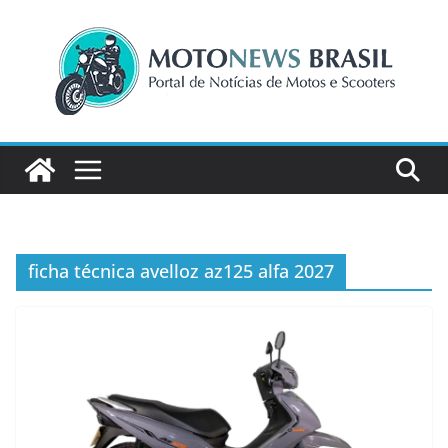
Pular
para
o
conteúdo
ficha técnica avelloz az125 alfa 2027