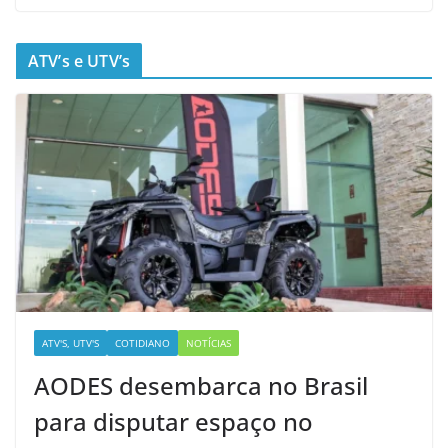
ATV’s e UTV’s
ATV'S, UTV'S
COTIDIANO
NOTÍCIAS
AODES desembarca no Brasil
para disputar espaço no