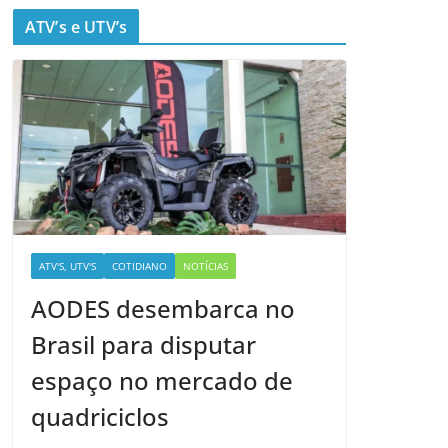
ATV’s e UTV’s
ATV'S, UTV'S
COTIDIANO
NOTÍCIAS
AODES desembarca no
Brasil para disputar
espaço no mercado de
quadriciclos