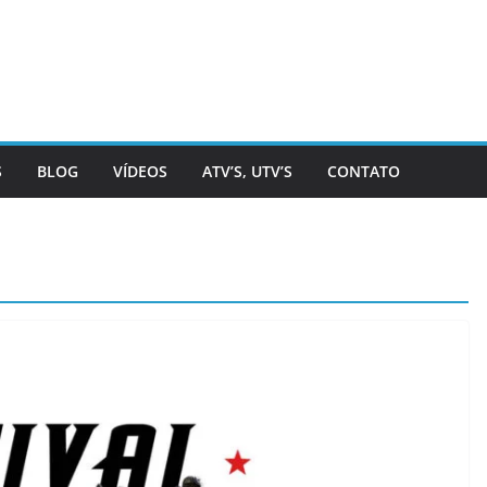
S
BLOG
VÍDEOS
ATV’S, UTV’S
CONTATO