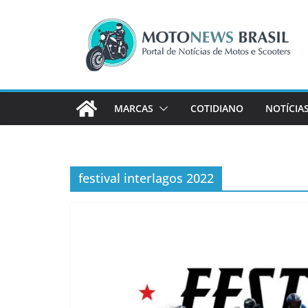
Pular
para
o
conteúdo
MARCAS
COTIDIANO
NOTÍCIA
festival interlagos 2022