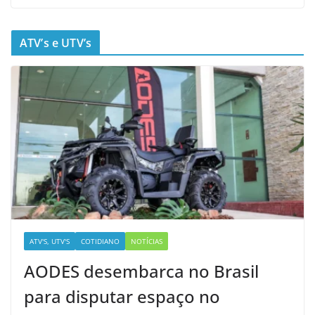
ATV’s e UTV’s
ATV'S, UTV'S
COTIDIANO
NOTÍCIAS
AODES desembarca no Brasil
para disputar espaço no