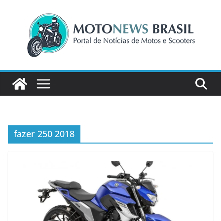
Pular
para
o
conteúdo
fazer 250 2018