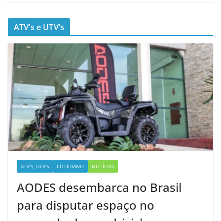
ATV’s e UTV’s
ATV'S, UTV'S
COTIDIANO
NOTÍCIAS
AODES desembarca no Brasil
para disputar espaço no