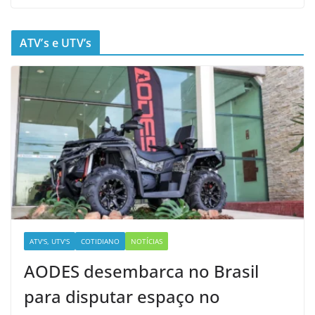
ATV’s e UTV’s
ATV'S, UTV'S
COTIDIANO
NOTÍCIAS
AODES desembarca no Brasil
para disputar espaço no