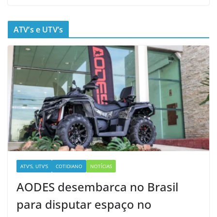
ATV’s e UTV’s
ATV'S, UTV'S
COTIDIANO
NOTÍCIAS
AODES desembarca no Brasil
para disputar espaço no