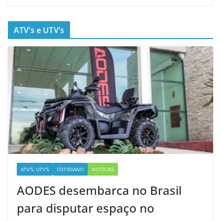
ATV’s e UTV’s
ATV'S, UTV'S
COTIDIANO
NOTÍCIAS
AODES desembarca no Brasil
para disputar espaço no