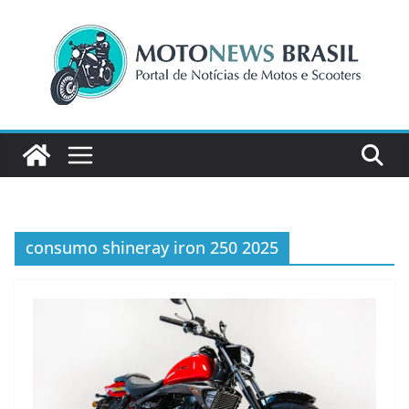
Pular
para
o
conteúdo
consumo shineray iron 250 2025