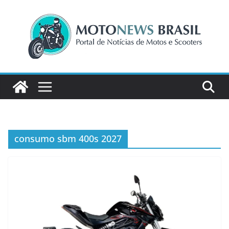
Pular
para
o
conteúdo
consumo sbm 400s 2027