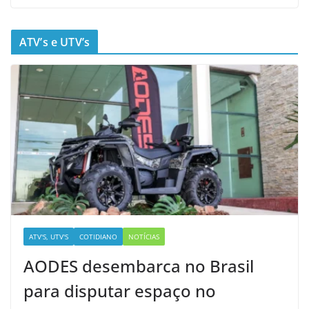
ATV’s e UTV’s
ATV'S, UTV'S
COTIDIANO
NOTÍCIAS
AODES desembarca no Brasil
para disputar espaço no