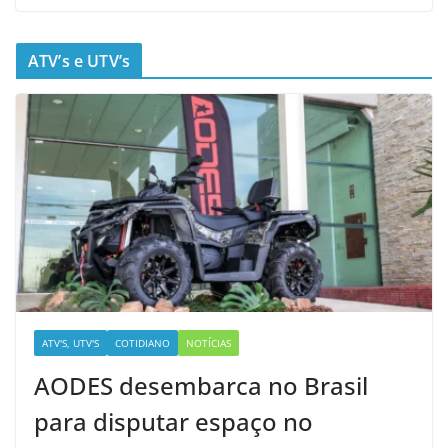
ATV’s e UTV’s
ATV'S, UTV'S
COTIDIANO
NOTÍCIAS
AODES desembarca no Brasil
para disputar espaço no