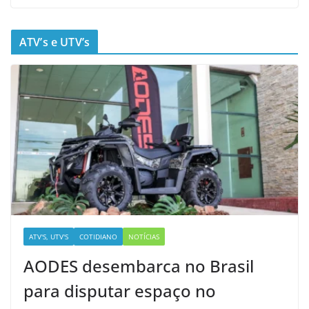
ATV’s e UTV’s
ATV'S, UTV'S
COTIDIANO
NOTÍCIAS
AODES desembarca no Brasil
para disputar espaço no