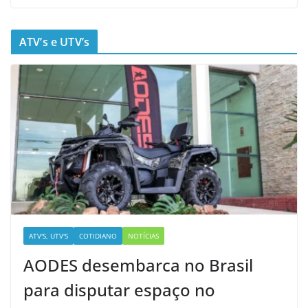
ATV’s e UTV’s
ATV'S, UTV'S
COTIDIANO
NOTÍCIAS
AODES desembarca no Brasil
para disputar espaço no