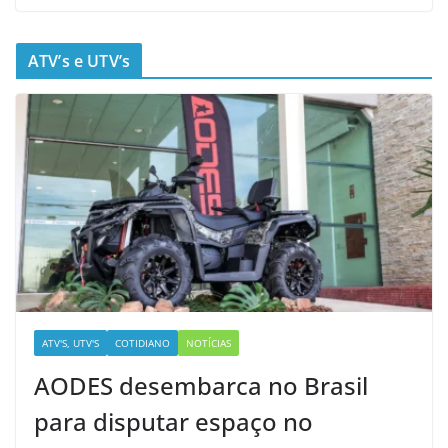
ATV’s e UTV’s
ATV'S, UTV'S
COTIDIANO
NOTÍCIAS
AODES desembarca no Brasil
para disputar espaço no