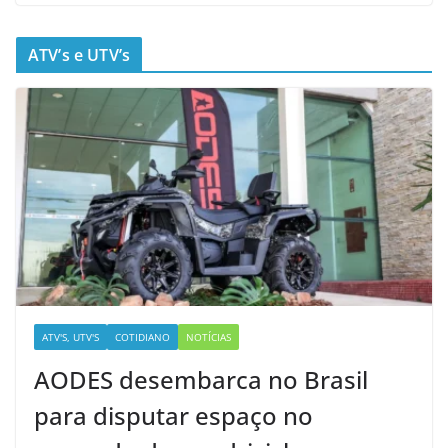
ATV’s e UTV’s
ATV'S, UTV'S
COTIDIANO
NOTÍCIAS
AODES desembarca no Brasil
para disputar espaço no