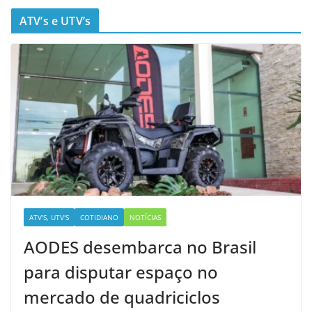
ATV’s e UTV’s
ATV'S, UTV'S
COTIDIANO
NOTÍCIAS
AODES desembarca no Brasil
para disputar espaço no
mercado de quadriciclos