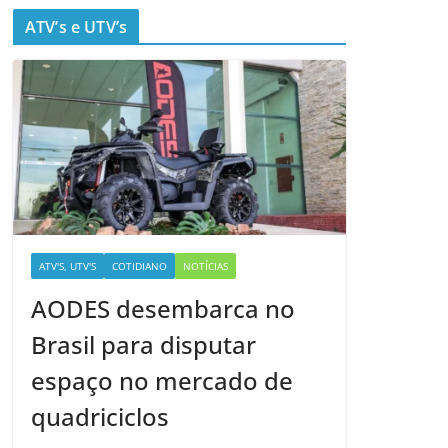
ATV’s e UTV’s
ATV'S, UTV'S
COTIDIANO
NOTÍCIAS
AODES desembarca no
Brasil para disputar
espaço no mercado de
quadriciclos