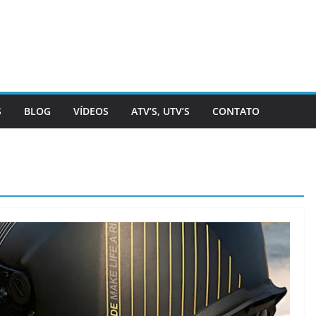
S
BLOG
VÍDEOS
ATV’S, UTV’S
CONTATO