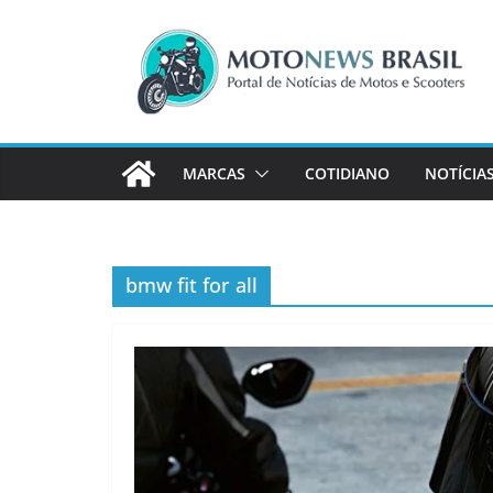
Pular
para
o
conteúdo
MARCAS
COTIDIANO
NOTÍCIA
bmw fit for all