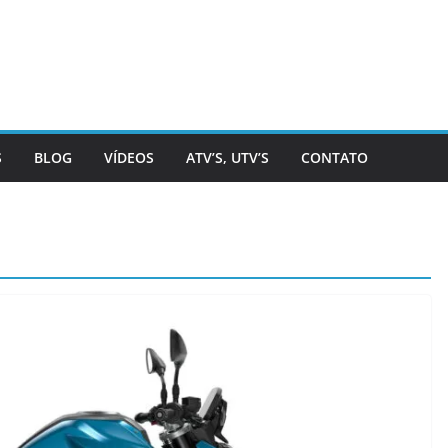
S
BLOG
VÍDEOS
ATV’S, UTV’S
CONTATO