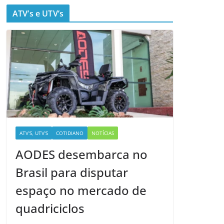
ATV’s e UTV’s
ATV'S, UTV'S
COTIDIANO
NOTÍCIAS
AODES desembarca no
Brasil para disputar
espaço no mercado de
quadriciclos