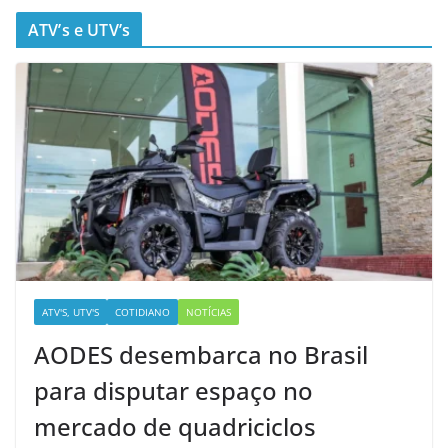
ATV’s e UTV’s
ATV'S, UTV'S
COTIDIANO
NOTÍCIAS
AODES desembarca no Brasil
para disputar espaço no
mercado de quadriciclos